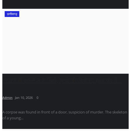
छत्तीसगढ़
दरवाजे के सामने लाश मिली, हत्या की आशंका, इधर गांव में...
Admin
Jan 10, 2026
0
A corpse was found in front of a door, suspicion of murder. The skeleton
of a young...