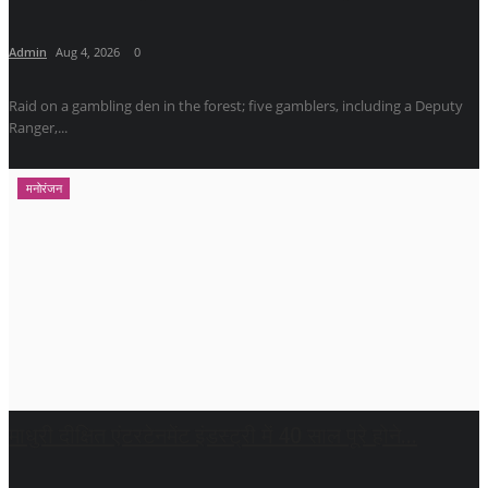
Admin
Aug 4, 2026
0
Raid on a gambling den in the forest; five gamblers, including a Deputy
Ranger,...
मनोरंजन
माधुरी दीक्षित एंटरटेनमेंट इंडस्ट्री में 40 साल पूरे होने...