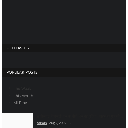
FOLLOW US
POPULAR POSTS
This Week
This Month
All Time
छत्तीसगढ़ में चलती बस के नीचे धंस गई पुलिया, वाहन के गुजरने...
Admin
Aug 2, 2026
0