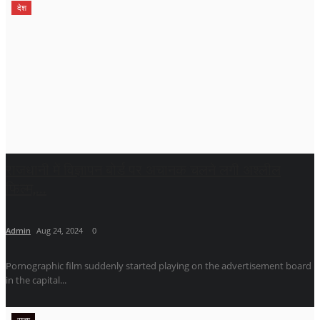
देश
राजधानी में विज्ञापन बोर्ड पर अचानक चलने लगी अश्लील
फिल्म,...
Admin
Aug 24, 2024
0
Pornographic film suddenly started playing on the advertisement board
in the capital...
राज्य