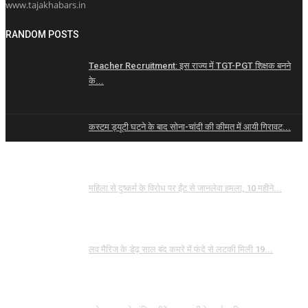
www.tajakhabars.in
RANDOM POSTS
Teacher Recruitment: इस राज्य में TGT-PGT शिक्षक बनने
के...
कस्टम ड्यूटी घटने के बाद सोना-चांदी की कीमत में आयी गिरावट...
महिला से दुष्कर्म के विरोध पर ईंट से जानलेवा हमला, 10 महीने...
लव मैरिज के डेढ़ साल बंद कमरे में फंदे से लटकी मिली 19...