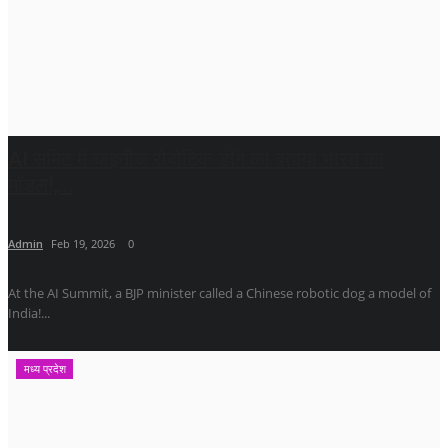
AI समिट में चाइनीज रोबोटिक डॉग को बताया भारत का
मॉडल!,...
Admin
Feb 19, 2026
0
At the AI ​​Summit, a BJP minister called a Chinese robotic dog a model of
India!...
मध्य प्रदेश