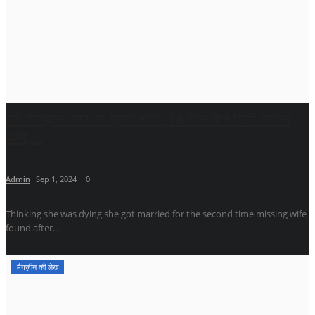
मरी समझकर कर ली दूसरी शादी, 18 साल बाद मिली लापता
पत्नी,...
Admin
Sep 1, 2024
0
Thinking she was dying she got married for the second time missing wife
found after...
मैगज़ीन की लेख