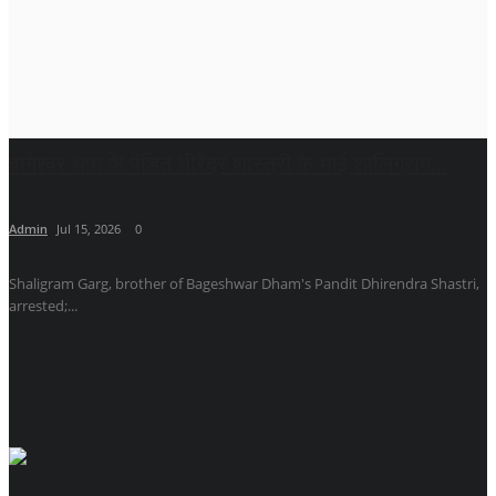
बागेश्वर धाम के पंडित धीरेंद्र शास्त्री के भाई शालिग्राम...
Admin
Jul 15, 2026
0
Shaligram Garg, brother of Bageshwar Dham's Pandit Dhirendra Shastri,
arrested;...