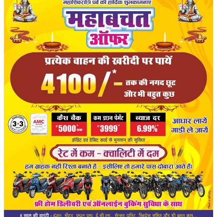
संपादकीय
रोजगार
राजनीति
मनोरंजन
मैगज़ीन की लेख
All
मैगज़ीन की लेख
प्रमुख खबर