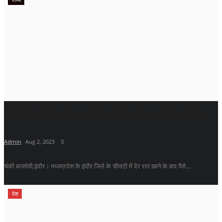
बदमाशों ने दुकानदार पर फेंका खौलता तेल: बुरी तरह झुलसा,...
Admin
Aug 2, 2023
0
चंकी बाजपेयी,इंदौर। मध्यप्रदेश के इंदौर जिले के चौपाटी में देर रात खाने के बाद पैसे...
देश