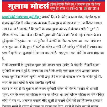
हेल्थ
Language
धमतरी/केरेगांव/बाजार कुर्रीडीह :
धमतरी जिले के केरेगांव थाना क्षेत्र अंतर्गत ग्राम
बाजार कुर्रीडीह में अवैध संबंध के शक में एक युवक की हत्या का सनसनीखेज मामला
English
hindi
सामने आया है. आरोप है कि पत्नी के साथ युवक को घर में देखकर पति ने गुस्से में
टंगिया से हमला कर दिया। जिससे युवक की मौके पर ही मौत हो गई. वारदात के बाद
पूरे इलाके में हड़कंप मच गया. पुलिस ने आरोपी के खिलाफ हत्या का मामला दर्ज कर
जांच शुरू कर दी है. कुछ ही घंटों के भीतर आरोपी पति योगेंद्र सोरी को गिरफ्तार कर
हत्या में इस्तेमाल कुल्हाड़ी भी बरामद कर ली है. यह पूरा मामला केरेगांव थाना क्षेत्र का
है.
मिली जानकारी के मुताबिक मृतक की पहचान मध्य प्रदेश के मंदसौर निवासी शंकर
सूर्यवंशी के रूप में हुई है. बताया जा रहा है कि करीब एक साल पहले उसकी पहचान
बाजार कुर्रीडीह निवासी पूर्णिमा सोरी उम्र 31 साल से मोबाइल फोन के जरिए हुई थी.
समय के साथ दोनों के बीच बातचीत बढ़ती गई.
बताया जा रहा है कि बुधवार को शंकर सूर्यवंशी महिला से मिलने मंदसौर से धमतरी
पहुंचा. रात के समय वह महिला के घर पर मौजूद था. इसी दौरान महिला का पति योगेंद्र
सोरी भी घर था. अचानक उसकी नींद खुली तो उसने दोनों को आपत्तिजनक हालत में
देखकर गुस्से में टंगिया से युवक पर हमला कर दिया. हमले में गंभीर रूप से घायल