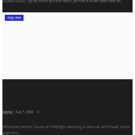
Health News : दूध को कंप्लीट फूड माना जाता है. इस वजह से मां-बाप अक्सर बच्चों को...
रायपुर संभाग
आधी रात रेनकोट और नकाब पहनकर घर में घुसा बदमाश,
इलाके में...
Admin
Aug 7, 2026
0
Miscreant enters house at midnight wearing a raincoat and mask; panic
grips the...