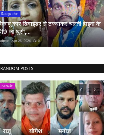
बिलासपुर संभाग
बेकाबू कार डिवाइडर से टकराकर चलती हाइवा के
पीछे जा घुसी,...
Admin
Apr 28, 2026
0
RANDOM POSTS
मैगज़ीन की लेख
मनोरंजन