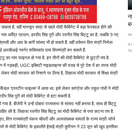
ोल्ड6 की
नाबालिग से गैंगरेप, अगवा कर बेंगलुरु ले गए, बंधक
क
बनाकर...
औ
सकता है. वहीं मानसून सत्र से पहले मोदी कैबिनेट में बड़ा फेरबदल होने की
़ा नाम धर्मेंद्र प्रधान, हरदीप सिंह पुरी और रवनीत सिंह बिट्टू का है. जबकि 9 नए
Admin
May 14, 2026
0
Ad
ीएमसी और आप के बागी सांसद भी हो सकते हैं. वहीं वर्तमान वित्त मंत्री निर्मला
 स्मार्टफोन
A minor was gang-raped, kidnapped and taken to Bengaluru.
Art
 आरबीआई गवर्नर शक्तिकांत दास वित्तमंत्री बन सकते हैं.
The landlady held her...
राज
 बिट्टू का नाम फाइनल हो गया है. इन तीनों की मोदी कैबिनेट से छुट्टी तय है.
ें गड़बड़ी, UGC इक्विटी गाइडलाइन्स की वजह से पुरे देश में हर तरफ मोदी
ं को लेकर मोदी सरकार को निशाने पर लिया है. लिहाजा मोदी सरकार से शिक्षा मंत्री
्कैंडल ‘एपस्टीन फाइल्स’ में आया था. इसे लेकर कांग्रेस और राहुल गांधी ने मोदी
प सिंह पुरी को मोदी कैबिनेट से हटा सकती है.
गया है. बीजेपी ने उन्हें दोबारा राज्यसभा से सांसद नहीं बनाया है. साथ ही बिट्टू
हिर की है. लिहाजा रवनीत सिंह बिट्टू का मोदी कैबिनेट से पत्ता कटना तय है.
त्रा, वित्त राज्यमंत्री पंकज चौधरी और अल्पसंख्यक मामलों के राज्य मंत्री जॉर्ज
नमें से मोदी कैबिनेट के इकलौते ईसाई मंत्री कुरियन ने 23 जून को खुद इस्तीफा