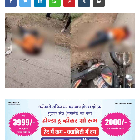
खेल
राज्य
व्यापार
संपादकीय
रोजगार
राजनीति
मनोरंजन
मैगज़ीन की लेख