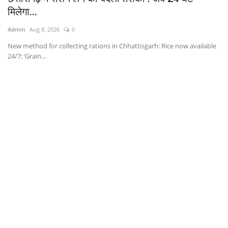
मिलेगा...
Ad
Admin
Aug 8, 2026
0
Sh
Sh
New method for collecting rations in Chhattisgarh: Rice now available
24/7; ‘Grain...