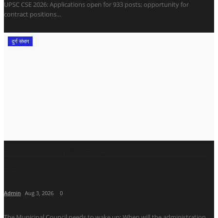
UPSC CSE 2026: Applications open for 933 posts; opportunity for
contract positions...
दुर्ग संभाग
​नगर पालिका परिषद को नींद से जागना होगा: आखिर कब नींद
से...
Admin
Aug 3, 2026
0
The Municipal Council needs to wake up: When will the administration