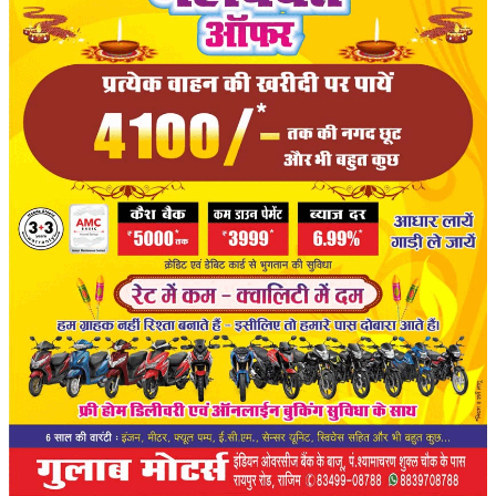
संपादकीय
रोजगार
राजनीति
मनोरंजन
मैगज़ीन की लेख
All
मैगज़ीन की लेख
प्रमुख खबर