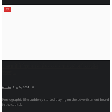
देश
राजधानी में विज्ञापन बोर्ड पर अचानक चलने लगी अश्लील
फिल्म,...
Admin
Aug 24, 2024
0
Pornographic film suddenly started playing on the advertisement board
in the capital...