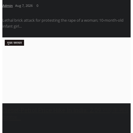
Admin
Aug 7, 2026
0
Lethal brick attack for protesting the rape of a woman; 10-month-old
infant girl...
मुख्य समाचार
Diesel-Petrol Price Hike In India: 2.09 रुपए के साथ
पेट्रोल...