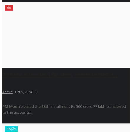
देश
पीएम मोदी ने जारी की 18वीं किस्त, किसानों के खातों में...
Admin
Oct 5, 2024
0
PM Modi released the 18th installment Rs 566 crore 77 lakh transferred
to the accounts...
राष्ट्रीय