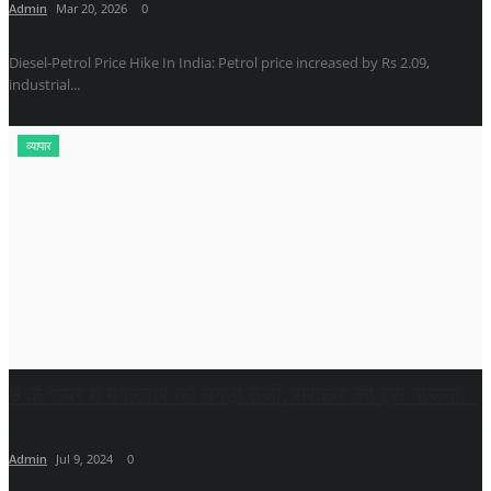
Admin
Mar 20, 2026
0
Diesel-Petrol Price Hike In India: Petrol price increased by Rs 2.09,
industrial...
व्यापार
₹9 के शेयर में मंगलवार को तगड़ी तेजी, सरकार की इस योजना...
Admin
Jul 9, 2024
0