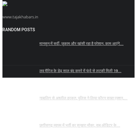
www.tajakhabars.in
RANDOM POSTS
मानसून में सर्दी, ज़ुकाम और खांसी रहा है परेशान, काम आएंगे...
लव मैरिज के डेढ़ साल बंद कमरे में फंदे से लटकी मिली 19...
नाबालिग से अश्लील हरकत, पुलिस ने लिया फौरन सख्त एक्शन,...
छत्तीसगढ़ व्यापम में भर्ती का सुनहरा मौका, सब ऑडिटर के...