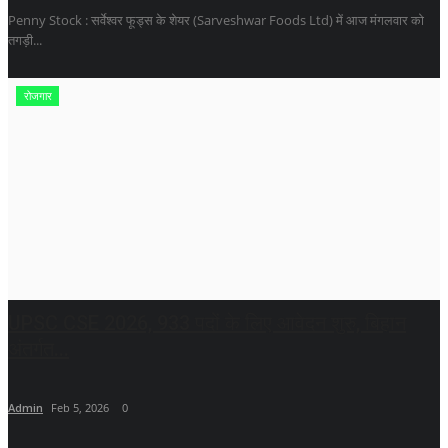
Penny Stock : सर्वेश्वर फूड्स के शेयर (Sarveshwar Foods Ltd) में आज मंगलवार को
तगड़ी...
रोजगार
UPSC CSE 2026, 933 पदों के लिए आवेदन शुरु, बिहान
अंतर्गत...
Admin
Feb 5, 2026
0