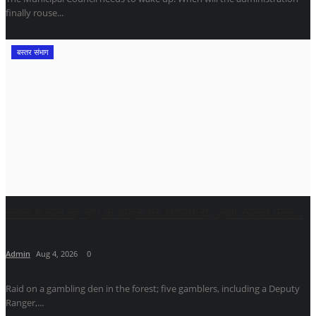
finally rouse...
बस्तर संभाग
जंगल में चल रहे जुए के अड्डे पर छापामारी, जुआ खेलते मिले...
Admin
Aug 4, 2026
0
Raid on a gambling den in the forest; five gamblers, including a Deputy
Ranger,...