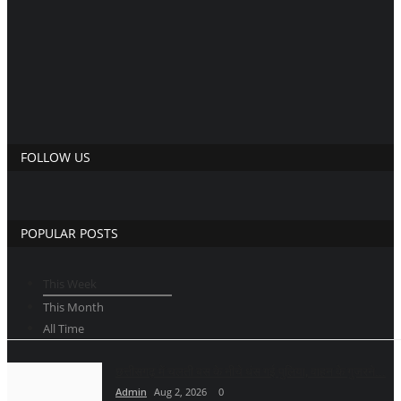
FOLLOW US
POPULAR POSTS
This Week
This Month
All Time
छत्तीसगढ़ में चलती बस के नीचे धंस गई पुलिया, वाहन के गुजरने...
Admin
Aug 2, 2026
0