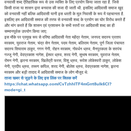
वनवासी शब्द ऐतिहासिक रूप से उस व्यक्ति के लिए प्रयोग किया जाता रहा है. जिसे
किसी राजा या शासन द्वारा बनवास की सजा दी जाती थी. इसलिए आदिवासी समाज खुद
को वनवासी नहीं बल्कि आदिवासी यानी इस धरती के मूल निवासी के रूप में पहचानता है.
इसलिए हम आदिवासी समाज की तरफ से वनवासी शब्द के प्रयोग का घोर विरोध करते हैं
और मांग करते हैं कि शासन एवं प्रशासन के सभी स्तरों पर आदिवासी शब्द का ही
सम्मानपूर्वक उपयोग किया जाए.
इस मौके पर प्रमुख रूप से वरिष्ठ आदिवासी नेता महेंद्र नेताम, जनपद सदस्य प्रताप
मरकाम, युवराज नेताम, चंद्र सेन नेताम, पदम नेताम, बलिराम नेताम, पूर्ण जिला पंचायत
सदस्य सियाराम ठाकुर, गगन नेगी, रोहन मरकाम, गोवर्धन ध्रुव, मैनपुरकला के सरपंच
गज्जू नेगी, वेदप्रकाश नागेश, ईश्वर ध्रुव, शरद नेगी, सुभाष मरकाम, युवराज नेताम,
रोमन नेगी, झरना मरकाम, खिलेंद्री फरस, विशु ध्रुव, रूपेश लोकेश्वरी ठाकुर, लोकेश
नेगी, प्रदीप ध्रुव, तरूण कपिल, शरद नेगी, बोलेश ध्रुव, वेदप्रकाश नागेश, झरना
मरकाम और बड़ी तादाद में आदिवासी समाज के लोग मौजूद थे.
ताजा खबर से जुड़ने के लिए इस लिंक पर क्लिक करें
https://chat.whatsapp.com/CvTzhhITF4mGrrt8ulk6CI?
mode=gi_t