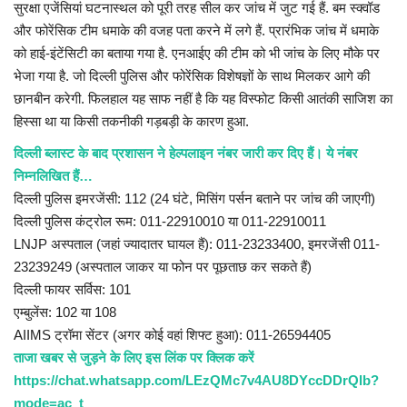
सुरक्षा एजेंसियां घटनास्थल को पूरी तरह सील कर जांच में जुट गई हैं. बम स्क्वॉड
और फोरेंसिक टीम धमाके की वजह पता करने में लगे हैं. प्रारंभिक जांच में धमाके
को हाई-इंटेंसिटी का बताया गया है. एनआईए की टीम को भी जांच के लिए मौके पर
भेजा गया है. जो दिल्ली पुलिस और फोरेंसिक विशेषज्ञों के साथ मिलकर आगे की
छानबीन करेगी. फिलहाल यह साफ नहीं है कि यह विस्फोट किसी आतंकी साजिश का
हिस्सा था या किसी तकनीकी गड़बड़ी के कारण हुआ.
दिल्ली ब्लास्ट के बाद प्रशासन ने हेल्पलाइन नंबर जारी कर दिए हैं। ये नंबर
निम्नलिखित हैं…
दिल्ली पुलिस इमरजेंसी: 112 (24 घंटे, मिसिंग पर्सन बताने पर जांच की जाएगी)
दिल्ली पुलिस कंट्रोल रूम: 011-22910010 या 011-22910011
LNJP अस्पताल (जहां ज्यादातर घायल हैं): 011-23233400, इमरजेंसी 011-
23239249 (अस्पताल जाकर या फोन पर पूछताछ कर सकते हैं)
दिल्ली फायर सर्विस: 101
एम्बुलेंस: 102 या 108
AIIMS ट्रॉमा सेंटर (अगर कोई वहां शिफ्ट हुआ): 011-26594405
ताजा खबर से जुड़ने के लिए इस लिंक पर क्लिक करें
https://chat.whatsapp.com/LEzQMc7v4AU8DYccDDrQlb?
mode=ac_t