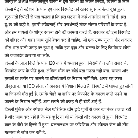
प्रमुख खबर
कांग्रेस अध्यक्ष मल्लिकार्जुन खरगे ने इस घटना को लेकर लिखा, ‘दिल्ली के लाल
किला मेट्रो स्टेशन के पास हुए कार विस्फोट की खबर सुनकर बेहद दुख हुआ.
हेल्थ
शुरुआती रिपोर्टों से पता चलता है कि इस घटना में कई अनमोल जानें गई हैं. इस
दुःख की घड़ी में, हमारी संवेदनाएँ और प्रार्थनाएँ शोक संतप्त परिवारों के साथ हैं.
और हम घायलों के शीघ्र स्वस्थ होने की कामना करते हैं. सरकार को इस विस्फोट
Language
की शीघ्र और गहन जांच सुनिश्चित करनी चाहिए. जो एक उच्च सुरक्षा और अक्सर
English
hindi
भीड़-भाड़ वाली जगह पर हुआ है. ताकि इस चूक और घटना के लिए जिम्मेदार लोगों
को जवाबदेह ठहराया जा सके.
दिल्ली के लाल किले के पास I20 कार में धमाका हुआ. जिसमें तीन लोग सवार थे.
विस्फोट कार के पीछे हुआ. लेकिन मौके पर कोई बड़ा गड्ढा नहीं बना. घायल और
मृतकों के शरीर पर जलने या कीलों/तारों के निशान नहीं मिले. अगर यह उच्च
तीव्रता का या IED होता, तो अक्सर ये निशान मिलते हैं. विस्फोट में घायल हुए लोगों
या जिनकी मौत हुई है. उनके चेहरे या शरीर पर विस्फोट के कारण काले पड़ने या
जलने के निशान नहीं हैं. आग लगने की वजह से ही चोटें आई हैं.
दिल्ली पुलिस और स्पेशल सेल फोरेंसिक टीम टूटे पुर्ज़ों से कार का नंबर तलाश रही
है और जांच कर रही है कि यह दुर्घटना थी या किसी और कारण से हुआ. विस्फोट
कार के पीछे के हिस्से में हुआ. घटनास्थल पर फॉरेंसिक और स्पेशल सेल की टीम
गहनता से जांच कर रही है.