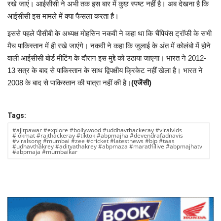
प्रमुख खबर
रखे जाएं। आईसीसी ने अभी तक इस बार में कुछ स्पष्ट नहीं है। अब देखना है कि
आईसीसी इस मामले में क्या फैसला करता है।
हेल्थ
इससे पहले पीसीबी के अध्यक्ष मोहसिन नकवी ने कहा था कि चैंपियंस ट्रॉफी के सभी
मैच पाकिस्तान में ही रखे जाएंगे। नकवी ने कहा कि जुलाई के अंत में कोलंबो में होने
Language
वाली आईसीसी बोर्ड मीटिंग के दौरान इस मुद्दे को उठाया जाएगा। भारत ने 2012-
13 सत्र के बाद से पाकिस्तान के साथ द्विपक्षीय क्रिकेट नहीं खेला है। भारत ने
English
hindi
2008 के बाद से पाकिस्तान की यात्रा नहीं की है।
(एजेंसी)
Tags:
#ajitpawar #explore #bollywood #uddhavthackeray #viralvids
#lokmat #rajthackeray #tiktok #abpmajha #devendrafadnavis
#viralsong #mumbai #zee #cricket #latestnews #bjp #taas
#udhavthakrey #adityathakrey #abpmaza #marathilive #abpmajhatv
#abpmaja #mumbaikar