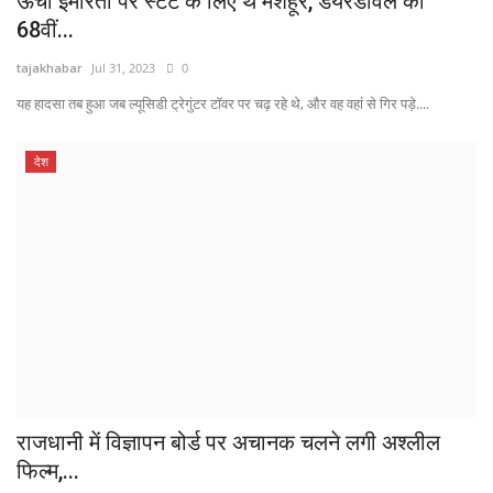
ऊंची इमारतों पर स्टंट के लिए थे मशहूर, डेयरडेविल की
68वीं...
tajakhabar
Jul 31, 2023
0
यह हादसा तब हुआ जब ल्यूसिडी ट्रेगुंटर टॉवर पर चढ़ रहे थे, और वह वहां से गिर पड़े....
देश
राजधानी में विज्ञापन बोर्ड पर अचानक चलने लगी अश्लील
फिल्म,...