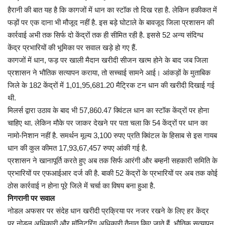
प्रमुख खबर
हैरानी की बात यह है कि‎ कागजों में धान का स्टॉक तो दिख रहा है. लेकिन हकीकत में
फड़ों पर एक दाना भी‎ मौजूद नहीं है. इस बड़े घोटाले के बावजूद जिला प्रशासन‎ की
हेल्थ
कार्रवाई अभी तक सिर्फ दो केंद्रों तक ही‎ सीमित रही है. इससे 52 अन्य संदिग्ध
केंद्र‎ प्रभारियों की भूमिका पर सवाल खड़े हो गए हैं.
Language
कागजों में धान, फड़ पर खाली मैदान खरीदी‎ सीजन खत्म होने के बाद जब जिला
English
hindi
प्रशासन ने‎ भौतिक सत्यापन कराया, तो सच्चाई सामने‎ आई। आंकड़ों के मुताबिक
जिले के 182 केंद्रों‎ में 1,01,95,681.20 मैट्रिक टन धान की‎ खरीदी दिखाई गई
थी.
मिलर्स द्वारा उठाव के बाद भी 57,860.47 क्विंटल धान का‎ स्टॉक केंद्रों पर होना
चाहिए था. लेकिन मौके‎ पर जाकर देखने पर पता चला कि 54 केंद्रों पर‎ धान का
नामो-निशान नहीं है. समर्थन मूल्य‎ 3,100 रुपए प्रति क्विंटल के हिसाब से इस‎ गायब
धान की कुल कीमत 17,93,67,457‎ रुपए आंकी गई है.
प्रशासन ने खानापूर्ति करते‎ हुए अब तक सिर्फ आरंगी और बम्हनी‎ सहकारी समिति के
प्रभारियों पर एफआईआर‎ दर्ज की है. बाकी 52 केंद्रों के प्रभारियों पर अब‎ तक कोई
ठोस कार्रवाई न होना पूरे जिले में‎ चर्चा का विषय बना हुआ है.
निगरानी पर सवाल
नोडल अफसर पर संदेह‎ धान खरीदी प्रक्रिया पर नजर रखने के लिए हर केंद्र
पर नोडल‎ अधिकारी और मॉनिटरिंग अधिकारी तैनात किए जाते हैं. भौतिक सत्यापन