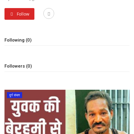
खेल
Follow
राज्य
Following (0)
व्यापार
संपादकीय
Followers (0)
रोजगार
राजनीति
दुर्ग संभाग
मनोरंजन
मैगज़ीन की लेख