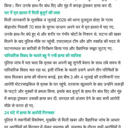
प्रमुख खबर
किया। फिर उनके हाथ-पैर बांध दिए और मुंह में कपड़ा ठूंसकर हत्या कर दी.
घर में मृत हालत में मिली बुजुर्ग की लाश
हेल्थ
मिली जानकारी के मुताबिक 4 जुलाई 2026 को थाना दुलदुला क्षेत्र के ग्राम
बोड़ाजोर निवासी 70 साल के चुगरू प्रधान अपने घर में मृत हालत में पाए गए.
Language
उनके हाथ-पैर बंधे हुए थे और शरीर पर गंभीर चोटों के निशान थे. घटना की खबर
English
hindi
मिलने के बाद पुलिस मौके पर पहुंची. एफएसएल टीम और डॉग स्क्वॉड की मदद से
घटनास्थल का बारीकी से निरीक्षण किया गया और वैज्ञानिक सबूत जुटाए गए.
पारिवारिक विवाद के चलते बहू ने रची हत्या की साजिश
पुलिस जांच में पता चला कि मृतक का अपनी बहू सुगंती बेसरा के साथ लंबे समय से
पारिवारिक विवाद चल रहा था. इसी रंजिश के चलते उसने अपने तीन परिचितों के
साथ मिलकर हत्या की योजना बनाई. इस बीच 3 और 4 जुलाई की दरमियानी रात
आरोपी मोटरसाइकिल से मृतक के घर पहुंचे. दरवाजा खुलवाने के बाद उन्होंने लकड़ी
के फट्टे और मुक्कों से हमला किया. इसके बाद बुजुर्ग के हाथ-पैर बांध दिए और मुंह
में कपड़ा ठूंसकर उसकी हत्या कर दी. वारदात को अंजाम देने के बाद सभी आरोपी
मौके से फरार हो गए.
24 घंटे में हत्या के आरोपी गिरफ्तार
पुलिस ने तकनीकी विश्लेषण, मुखबिर से मिली खबर और वैज्ञानिक जांच के आधार
पर आरोपियों को हिरासत में लेकर पूछताछ की. पूछताछ के दौरान सभी आरोपियों ने