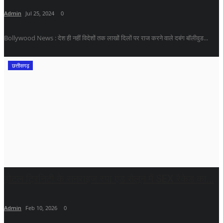
Admin
Jul 25, 2024
0
Bollywood News : देश ही नहीं विदेशों तक लाखों दिलों पर राज करने वाले दबंग बॉलीवुड...
छत्तीसगढ़
होटल ट्रिनिटी के सनराइज स्पा एंड सैलून में SEX रैकेड का...
Admin
Feb 10, 2026
0