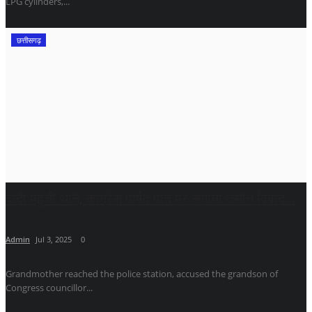
LPG cylinders,...
छत्तीसगढ़
दादी पहुंची थाने, कांग्रेस पार्षद पोते पर लगाया जमीन विवाद...
Admin
Jul 3, 2025
0
Grandmother reached the police station, accused the grandson of
Congress councillor...