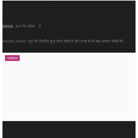
दूध और अंडे से भी ज्यादा पावरफुल है ये पाउडर...
Admin
Jun 29, 2024
0
Health News : दूध को कंप्लीट फूड माना जाता है. इस वजह से मां-बाप अक्सर बच्चों को...
मनोरंजन
सलमान बोले-मुझे मारना चाहता था लॉरेंस, बॉलीवुड के दबंग...