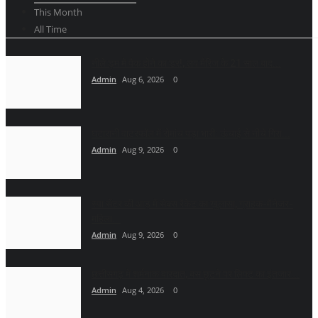
This Month
All Time
नीले ड्र्म में पैक होने का डर!, लव मैरिज के 21 साल बाद...
Admin
Aug 6, 2026
0
घटारानी वाटरफॉल में रोमांच पड़ा भारी: ऊंचाई से नीचे गिरा...
Admin
Aug 9, 2026
0
स्पा सेंटर की आड़ में सेक्स रैकेट का खुलासा, ग्राहक-मैनेजर-
महिला...
Admin
Aug 9, 2026
0
छत्तीसगढ़ में शर्मनाक वारदात, बस छूटने पर लिफ्ट का इंतजार...
Admin
Aug 4, 2026
0