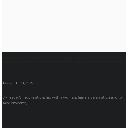
भाजपा नेता के महिला से अवैध संबंध, बदनामी का डर और और
जायदाद...
Admin
Dec 14, 2025
0
BJP leader's illicit relationship with a woman, fearing defamation and to
save property,...