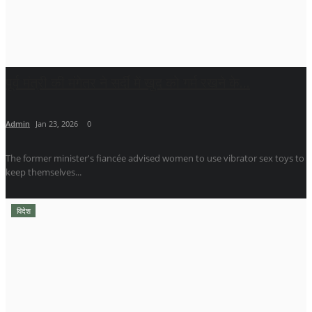
पूर्व मंत्री की मंगेतर ने सर्दी में खुद को गर्म रखने के...
Admin
Jan 23, 2026
0
The former minister's fiancée advised women to use vibrator sex toys to
keep themselves...
विदेश