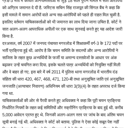
ग्रेड-3 भर्ती में कथित अनियमितताओं से जुड़े 18 साल पुराने मामले में सात आरोपियों
हेल्थ
को अग्रिम जमानत दे दी है. जस्टिस सचिन सिंह राजपूत की सिंगल बैंच ने कहा कि
इसी मामले में समान आरोपों वाले अन्य सह-आरोपियों को पहले ही राहत मिल चुकी है.
Language
इसलिए वर्तमान याचिकाकर्ताओं को भी जमानत का लाभ दिया जाना उचित है. कोर्ट ने
सात अलग-अलग आपराधिक अपीलों पर एक साथ सुनवाई करते हुए यह आदेश जारी
English
hindi
किया है.
दरअसल, वर्ष 2007 में जनपद पंचायत मगरलोड में शिक्षाकर्मी वर्ग-3 के 172 पदों पर
भर्ती प्रक्रिया हुई थी. आरोप है कि चयन समिति के सदस्यों और अन्य आरोपियों ने
साजिश के तहत कुछ अभ्यर्थियों के फर्जी या अमान्य दस्तावेजों के आधार पर अंक
बढ़ाकर उन्हें चयनित करा दिया. इसके चलते पात्र अभ्यर्थियों को नियुक्ति नहीं मिली
और वे बाहर हो गए. इस बारे में वर्ष 2011 में पुलिस थाना मगरलोड में भारतीय दंड
संहिता की धारा 420, 467, 468, 471, 120-बी तथा अनुसूचित जाति एवं अनुसूचित
जनजाति (अत्याचार निवारण) अधिनियम की धारा 3(9)(4) के तहत अपराध दर्ज किया
गया था.
याचिकाकर्ताओं की ओर से पैरवी करते हुए अधिवक्ता ने कहा कि पूरी चयन प्रक्रिया
निर्धारित नियमों के तहत कई समितियों और स्क्रीनिंग प्रक्रिया के बाद हुई थी. करीब
5,000 आवेदन प्राप्त हुए थे. जिनकी अलग-अलग स्तर पर जांच के बाद अंतिम चयन
सूची बनाई गई थी. अधिवक्ता ने कोर्ट को बताया. पुलिस ने ऐसा कोई सबूत पेश नहीं