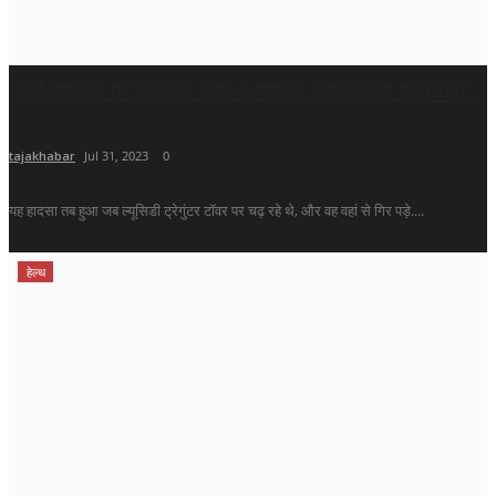
ऊंची इमारतों पर स्टंट के लिए थे मशहूर, डेयरडेविल की 68वीं...
tajakhabar
Jul 31, 2023
0
यह हादसा तब हुआ जब ल्यूसिडी ट्रेगुंटर टॉवर पर चढ़ रहे थे, और वह वहां से गिर पड़े....
हेल्थ