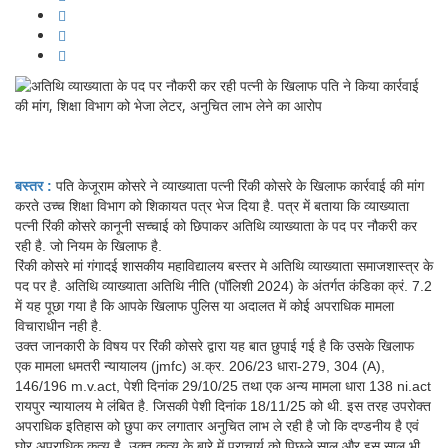
बस्तर :
पति केजूराम कोसरे ने व्याख्याता पत्नी रिंकी कोसरे के खिलाफ कार्रवाई की मांग
करते उच्च शिक्षा विभाग को शिकायत पत्र भेज दिया है. पत्र में बताया कि व्याख्याता
पत्नी रिंकी कोसरे कानूनी सच्चाई को छिपाकर अतिथि व्याख्याता के पद पर नौकरी कर
रही है. जो नियम के खिलाफ है.
रिंकी कोसरे मां गंगादई शासकीय महाविद्यालय बस्तर मे अतिथि व्याख्याता समाजशास्त्र के
पद पर है. अतिथि व्याख्याता अतिथि नीति (पॉलिशी 2024) के अंतर्गत कंडिका क्रं. 7.2
में यह पूछा गया है कि आपके खिलाफ पुलिस या अदालत में कोई अपराधिक मामला
विचाराधीन नही है.
उक्त जानकारी के विषय पर रिंकी कोसरे द्वारा यह बात छुपाई गई है कि उसके खिलाफ
एक मामला धमतरी न्यायालय (jmfc) अ.क्र. 206/23 धारा-279, 304 (A),
146/196 m.v.act, पेशी दिनांक 29/10/25 तथा एक अन्य मामला धारा 138 ni.act
रायपुर न्यायालय मे लंबित है. जिसकी पेशी दिनांक 18/11/25 को थी. इस तरह उपरोक्त
अपराधिक इतिहास को छुपा कर लगातार अनुचित लाभ ले रही है जो कि दण्डनीय है एवं
घोर अपराधिक कृत्य है. उक्त कृत्य के बारे में प्राचार्य को पिछले साल और इस साल भी