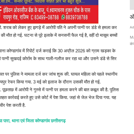
 दाखिल की
बजट आने से पहले ही महंगे हो जाएंगे बीड़ी-सिगरेट,
ऑ
तंबाकू...
ली. शराब को लेकर हुए झगड़े में आरोपी पति ने अपनी पत्नी पर डंडे से हमला कर
Ad
 मौत हो गई. घटना से पूरे इलाके में सनसनी फैल गई है, वहीं दो मासूम बच्चों
Admin
Jan 31, 2026
0
Ma
कंप
ै. इलाहाबाद
Bidi-cigarettes, tobacco, and pan masala will become more
ाना कोण्डागांव में रिपोर्ट दर्ज कराई कि 30 अप्रैल 2026 को ग्राम खड़का के
expensive even before...
नी पत्नी सुखदई कोर्राम के साथ गाली-गलौज कर रहा था और उसने डंडे से सिर
यत पर पुलिस ने मामला दर्ज कर जांच शुरू की. घायल महिला को पहले स्थानीय
 रायपुर रेफर किया गया. 3 मई को इलाज के दौरान उसकी मौत हो गई.
पूछताछ में आरोपी ने गुस्से में पत्नी पर हमला करने की बात कबूल की है. पुलिस
त कार्रवाई करते हुए उसे कोर्ट में पेश किया. जहां से जेल भेज दिया गया. यह
वीर पेश करती है.
या पारा, थाना एवं जिला कोण्डागांव छत्तीसगढ़