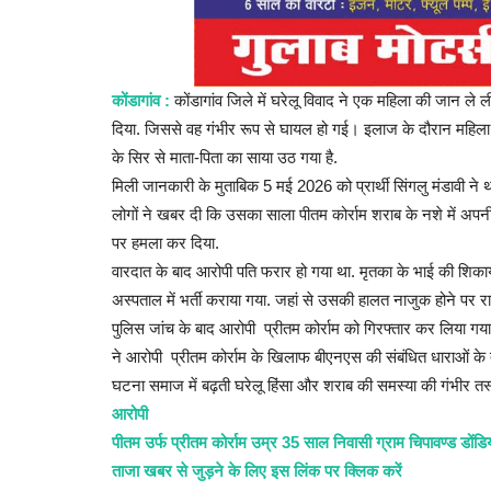
ं होती है इस्तेमाल,
Gyanvapi Masjid Case: हिंदू पक्ष ने
HC में याचिका,...
कोंडागांव :
कोंडागांव जिले में घरेलू विवाद ने एक महिला की जान ले 
दिया. जिससे वह गंभीर रूप से घायल हो गई। इलाज के दौरान महिला की
Admin
Aug 2, 2023
0
के सिर से माता-पिता का साया उठ गया है.
: उत्तराखंड की राजधानी देहरादून
प्रयागराज. ज्ञानवापी मामले से जुड़ी सबसे बड़ी ख़बर सामने आई ह
मिली जानकारी के मुताबिक 5 मई 2026 को प्रार्थी सिंगलु मंडावी ने थ
हाईकोर्ट...
लोगों ने खबर दी कि उसका साला पीतम कोर्राम शराब के नशे में अप
पर हमला कर दिया.
वारदात के बाद आरोपी पति फरार हो गया था. मृतका के भाई की शिका
अस्पताल में भर्ती कराया गया. जहां से उसकी हालत नाजुक होने पर
पुलिस जांच के बाद आरोपी प्रीतम कोर्राम को गिरफ्तार कर लिया गया. 
ने आरोपी प्रीतम कोर्राम के खिलाफ बीएनएस की संबंधित धाराओं के तह
घटना समाज में बढ़ती घरेलू हिंसा और शराब की समस्या की गंभीर तस्
आरोपी
पीतम उर्फ प्रीतम कोर्राम उम्र 35 साल निवासी ग्राम चिपावण्ड डोंडि
ताजा खबर से जुड़ने के लिए इस लिंक पर क्लिक करें