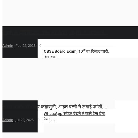
Admin
Aug 7,
राष्ट्रीय
छात्रों के हाथ में दिखी शराब की बोतलें, सड़कों पर स्टंटबाजी...
Admin
Feb 22, 2025
0
CBSE Board Exam, 10वीं का रिजल्ट जारी,
बिना इस...
Admin
Apr 15, 2026
0
1 फरवरी से बदल रहे ये 5 बड़े नियम, LPG
सिलेंडर,...
Admin
Jan 29, 2026
0
नाश्ता बनाने को लेकर कहासुनी, आहत पत्नी ने लगाई फांसी,...
WhatsApp स्टेटस देखने से पहले देना होगा
पैसा!,...
Admin
Jul 22, 2025
0
Admin
Jan 27, 2026
0