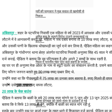
Admin
May 24, 2026
0
नार्वे की पत्रकार ने पूछा सवाल तो खामोशी से
निकल...
Admin
May 19, 2026
0
अंबिकापुर :
शहर के पटपरिया निवासी एक महिला से वर्ष 2023 में आरक्षक और उसकी पत्न
अमित शाह के सामने विरोध टालने जनसुनवाई रद्द
लौटाने में वे आनाकानी करते रहे. महिला ने जब दबाव बनाया तो 10 लाख रुपए लौटाए. ब
करने...
और उसकी पत्नी के खिलाफ धोखाधड़ी का जुर्म दर्ज कर लिया है. पीडि़त महिला का कहन
Admin
May 19, 2026
0
अंबिकापुर के गांधीनगर थाना क्षेत्र अंतर्गत पटपरिया निवासी अनुपमा सिंह 45 साल ने
दर्ज कराई. पीडि़ता ने बताया कि वह परित्यक्ता है और अपने 2 बच्चों के साथ रहती है.
नेपाल में भारतीय नंबर प्लेट वाले वाहनों के प्रवेश...
वह घर पर ही अनुपमा मेक ओवर के नाम से ब्यूटी पार्लर का संचालन करती है. उसने बत
लिए फौरन जरुरत बताते हुए 30 लाख रुपए उधार लिए थे.
Admin
Apr 25, 2026
0
उन्होंने कहा था कि पीडब्ल्यूडी में 75 लाख का उनका काम बकाया है. रुपए मिलते ही वापस कर
मुख्य समाचार
उन्होंने उसे 10 लाख रुपए वापस लौटाए.
20 लाख के चेक बाउंस
पीडि़ता ने बताया कि बाकी के बचे 20 लाख रुपए मांगने पर 5 जून और 13 जून 2025 को 1
सोनम वांगचुक को जंतर-मंतर से उठाकर ले गई
बताया कि वे सिर्फ 13 लाख ही देंगे. क्योंकि मैं बाकी का ब्याज मांग रही हूं.
पुलिस,...
इसके बाद उन्होंने मुझ पर कर्जा एक्ट के तहत थाने में शिकायत दर्ज कराई. पीडि़ता का कह