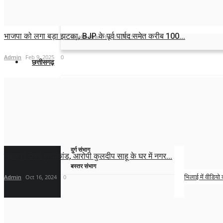
ऊंची इमारतों पर स्टंट के लिए थे मशहूर,
डेयरडेविल...
भाजपा को लगा बड़ा झटका, BJP के पूर्व पार्षद समेत करीब 100...
tajakhabar
Jul 31, 2023
0
Admin
Feb 9, 2025
0
छत्तीसगढ़
All
पत्नी ने घर चलने 
सरगुजा संभाग
Admin
Aug 8,
बिलासपुर संभाग
रायपुर संभाग
ट्रेनी IPS पर 1
दुर्ग संभाग
सूरजपुर दोहरे हत्याकांड, आरोपी कुलदीप साहू के घर में नगर...
Admin
Aug 8,
बस्तर संभाग
Admin
Oct 16, 2024
0
भिलाई में वीडियो
Admin
Aug 7,
गृहमंत्री के गृहग्र