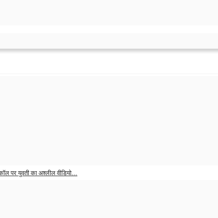
से किया इंकार, गुस्साए पति ने...
 2026
0
 करोड़ रिश्वत लेने का आरोप, CBI...
 2026
0
 कॉल पर युवती का अश्लील वीडियो...
 2026
0
ाम में बीजेपी महिला मोर्चा...