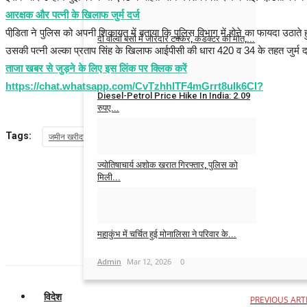
Admin
Jul 18, 2026
0
आरक्षक और पत्नी के खिलाफ जुर्म दर्ज
पीडि़ता ने पुलिस को अपनी शिकायत में बताया कि पुलिस विभाग में होने का फायदा उठाते
दो वॉल्वो बसों में जोरदार टक्कर, कंडक्टर की मौत,...
उसकी पत्नी अल्का प्रताप सिंह के खिलाफ आईपीसी की धारा 420 व 34 के तहत जुर्म दर्ज
Admin
Mar 20, 2026
0
ताजा खबर से जुड़ने के लिए इस लिंक पर क्लिक करें
https://chat.whatsapp.com/CvTzhhITF4mGrrt8ulk6CI?
Diesel-Petrol Price Hike In India: 2.09
रुपए...
Tags:
Admin
Mar 20, 2026
0
जमीन खरीदने का झांसा देकर महिला से 20 लाख की ठगी
दोनों चेक बाउंस
CSP
ज्योतिषाचार्य अशोक खरात गिरफ्तार, पुलिस को
मिली...
Admin
Mar 20, 2026
0
महाकुंभ में चर्चित हुई मोनालिसा ने परिवार के...
Admin
Mar 12, 2026
0
विदेश
PREVIOUS ART