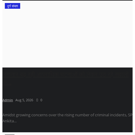
दुर्ग संभाग
लगातार बढ़ रही आपराधिक घटनाओं को लेकर उठ रहे सवालों
के...
Admin
Aug 5, 2026
0
Amidst growing concerns over the rising number of criminal incidents, SP
Ankita...