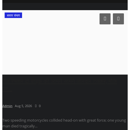
बस्तर संभाग
तेज रफ्तार दो बाइक की आमने सामने जोरदार टक्कर, मौके
पर...
Admin
Aug 5, 2026
0
Two speeding motorcycles collided head-on with great force; one young
man died tragically...