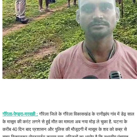
संपादकीय
रोजगार
राजनीति
मनोरंजन
मैगज़ीन की लेख
All
मैगज़ीन की लेख
गौरेला-पेण्ड्रा-मरवाही :
गौरेला जिले के गौरेला विकासखंड के रानीझांप गांव में डेढ़ साल
के मासूम की करंट लगने से हुई मौत का मामला अब नया मोड़ ले चुका है. घटना के
प्रमुख खबर
करीब 40 दिन बाद प्रशासन और पुलिस की मौजूदगी में मासूम के शव को कब्र से
बाहर निकालकर पोस्टमार्टम कराया गया. परिजनों का आरोप है कि स्थानीय पंचायत