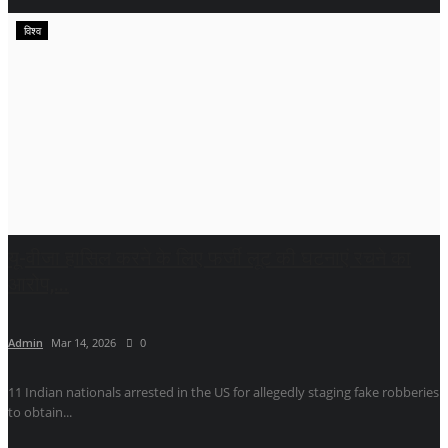
विश्व
यू-वीजा हासिल करने के लिए फर्जी लूट की घटनाएं रचने का
आरोप,...
Admin
Mar 14, 2026
0
11 Indian nationals arrested in the US for allegedly staging fake robberies
to obtain...