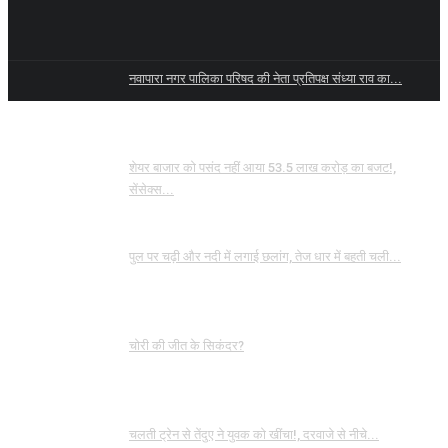
नवापारा नगर पालिका परिषद की नेता प्रतिपक्ष संध्या राव का...
शेयर बाजार को पसंद नहीं आया 53.5 लाख करोड़ का बजट!,
सेंसेक्स...
पुल पर चढ़ी और नदी में लगाई छलांग, तेज धार में बहती चली...
चोरी की जीत के सिकंदर?
चलती ट्रेन से तेंदुए ने युवक को खींचा!, दरवाजे से नीचे...