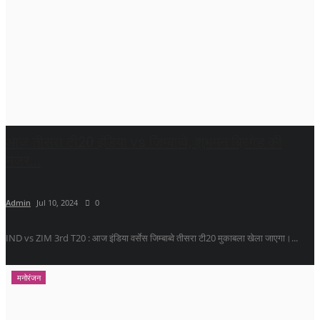
आज तीसरा टी20 इंडिया vs जिम्बाब्वे, शुभमन ब्रिगेड की
नजर...
Admin
Jul 10, 2024
0
IND vs ZIM 3rd T20 : आज इंडिया वर्सेस जिम्बाब्वे तीसरा टी20 मुकाबला खेला जाएगा।...
मनोरंजन