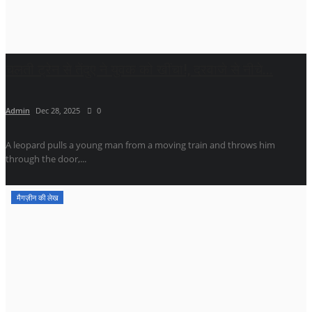
चलती ट्रेन से तेंदुए ने युवक को खींचा!, दरवाजे से नीचे...
Admin
Dec 28, 2025
0
A leopard pulls a young man from a moving train and throws him
through the door,...
मैगज़ीन की लेख