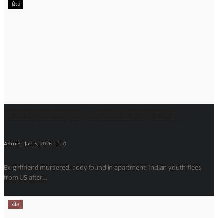
विश्व
एक्स गर्लफ्रेंड की हत्या, अपार्टमेंट में मिली युवती की...
Admin
Jan 5, 2026
0
Ex-girlfriend murdered, body found in apartment, Indian youth flees
from US after...
खेल