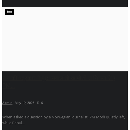
विश्व
नार्वे की पत्रकार ने पूछा सवाल तो खामोशी से निकल लिए
PM...
Admin
May 19, 2026
0
When asked a question by a Norwegian journalist, PM Modi quietly left,
while Rahul...