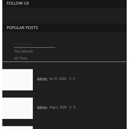
FOLLOW US
POPULAR POSTS
This Week
This Month
All Time
सेक्स रेकेट का खुलासा, देह व्यापार के दो अड्डों पर पुलिस...
Admin
Jul 31, 2026
0
छत्तीसगढ़ में चलती बस के नीचे धंस गई पुलिया, वाहन के गुजरने...
Admin
Aug 2, 2026
0
नीले ड्र्म में पैक होने का डर!, लव मैरिज के 21 साल बाद...