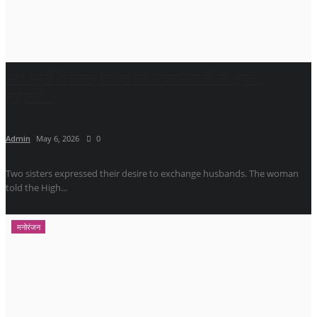
सगी बहनों ने जताई पतियों की अदला-बदली की इच्छा,
हाईकोर्ट...
Admin
May 6, 2026
0
Two sisters expressed their desire to exchange husbands. The woman
told the High...
मनोरंजन