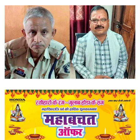
खेल
राज्य
व्यापार
संपादकीय
रोजगार
राजनीति
मनोरंजन
मैगज़ीन की लेख