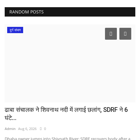
RANDOM POSTS
दुर्ग संभाग
ढाबा संचालक ने शिवनाथ नदी में लगाई छलांग, SDRF ने 6
घंटे...
Admin
Aug 6, 2026
0
Dhaba owner jumps into Shivnath River; SDRF recovers body after a