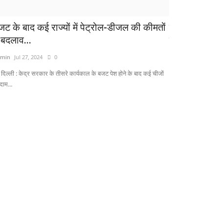
जट के बाद कई राज्यों में पेट्रोल-डीजल की कीमतों
तेज रफ्तार द
ं बदलाव...
टक्कर, मौके पर
min
Jul 27, 2024
0
Admin
Aug 5, 2026
 दिल्ली : केद्र सरकार के ​तीसरे कार्यकाल के बजट पेश होने के बाद कई चीजों
Two speeding mot
दाम...
one young man die