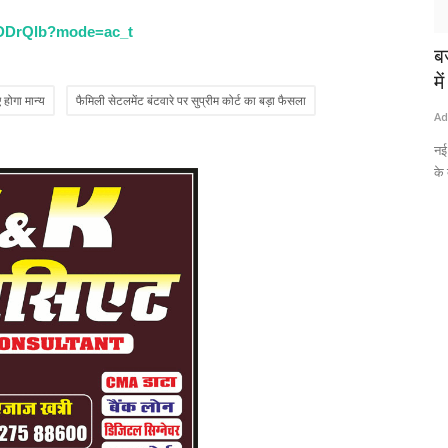
cDDrQlb?mode=ac_t
ने उर्दू
CBSE Board Exam, 10वीं का रिजल्ट जारी,
ब
बिना इस ID के नहीं...
मे
 होगा मान्य
फैमिली सेटलमेंट बंटवारे पर सुप्रीम कोर्ट का बड़ा फैसला
Admin
Apr 15, 2026
0
Ad
साहित्य में
Beware before CBSE Board Exam Results! You won't receive
नई
your digital marksheet...
के 