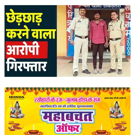
खेल
राज्य
व्यापार
संपादकीय
रोजगार
मनोरंजन
राजनीति
मैगज़ीन की लेख