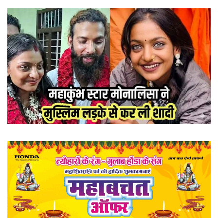
खेल
राज्य
व्यापार
रोजगार
संपादकीय
राजनीति
मनोरंजन
मैगज़ीन की लेख