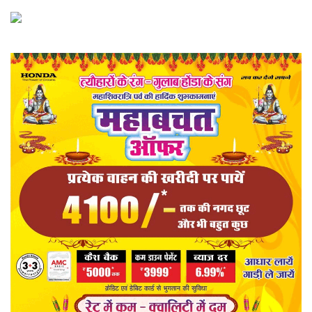
खेल
राज्य
व्यापार
संपादकीय
रोजगार
राजनीति
मनोरंजन
मैगज़ीन की लेख