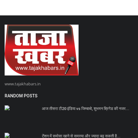
www.tajakhabars.in
RANDOM POSTS
आज तीसरा टी20 इंडिया vs जिम्बाब्वे, शुभमन ब्रिगेड की नजर...
टेंशन में समोसा खाने से समस्या और ज्यादा बढ़ सकती है...