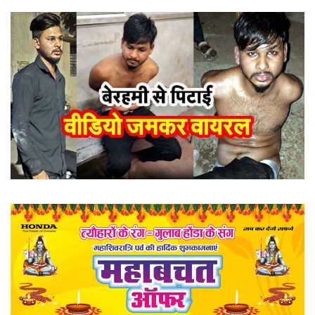
खेल
राज्य
व्यापार
रोजगार
संपादकीय
राजनीति
मनोरंजन
मैगज़ीन की लेख