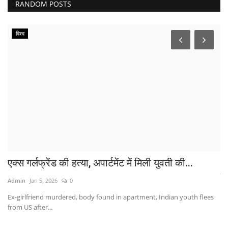
RANDOM POSTS
विश्व
एक्स गर्लफ्रेंड की हत्या, अपार्टमेंट में मिली युवती की...
H
स्
Admin
Jan 5, 2026
0
Ad
Ex-girlfriend murdered, body found in apartment, Indian youth flees
from US after...