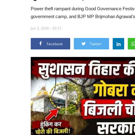
Power theft rampant during Good Governance Festiva
government camp, and BJP MP Brijmohan Agrawal's 
Jun 3, 2026 - 20:15
Facebook
Twitter