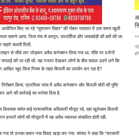
दूसरे वनडे
कर्ज चुकाने के लिए आस्था पर हमला, एक रात में 3
अ
मंदिरों...
स
लिए आयोजित किए जा रहे “सुशासन तिहार” की गोबरा नवापारा में उस समय खुली
ामला सामने आया. जिस मंच से कानून, पारदर्शिता और जवाबदेही की बातें की जा
Admin
Aug 5, 2026
0
Ad
के सहारे चलती मिली.
 defeated
Attack on faith to repay debt: Thefts at three temples in a
नई
ुत लाइन से सीधे तार जोड़कर अवैध कनेक्शन लिया गया था. मौके पर दर्जनों
single night; four accused,...
इत
बिजली सप्लाई की जा रही थी. यह नजारा देखकर लोगों के बीच सवाल उठने लगे कि
ासन आखिर खुद किस नियम के तहत बिजली का उपयोग कर रहा है?
 निरीक्षण किया. प्रारंभिक जांच में अवैध कनेक्शन और बिजली चोरी की पुष्टि
र कर आगे की कार्रवाई का भरोसा दिया है.
थानीय विधायक समेत कई प्रशासनिक अधिकारी मौजूद रहे, वहां खुलेआम बिजली
न हजारों लोगों की मौजूदगी में यह अवैध व्यवस्था संचालित होती रही.
ा गया तो उनका बयान नया विवाद खड़ा कर गया. सांसद ने कहा कि “सरकारी