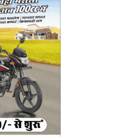
बि
Ad
UP
fo
ट
स्
Ad