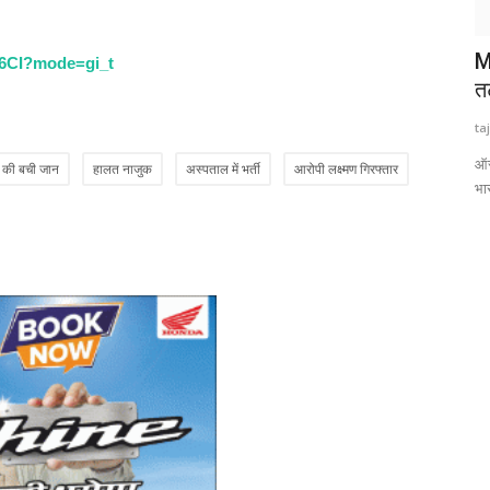
M
k6CI?mode=gi_t
त
ta
ऑस्
ी की बची जान
हालत नाजुक
अस्पताल में भर्ती
आरोपी लक्ष्मण गिरफ्तार
भा
U