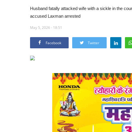
Husband fatally attacked wife with a sickle in the court
accused Laxman arrested
May 5, 2026 - 18:51
Facebook
Twitter